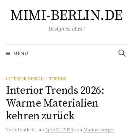
Springe
MIMI-BERLIN.DE
zum
Inhalt
Design ist alles !
Suchen
nach:
MENÜ
INTERIOR DESIGN
TRENDS
/
Interior Trends 2026:
Warme Materialien
kehren zurück
Veröffentlicht
am
April 22, 2026
von
Marion Berger