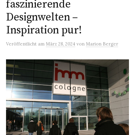
faszinierende
Designwelten –
Inspiration pur!
Veröffentlicht
am
März 28, 2024
von
Marion Berger